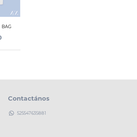
E BAG
0
Contactános
525547635881